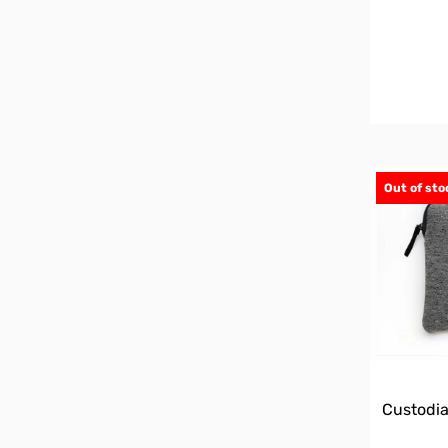
Out of sto
Custodia