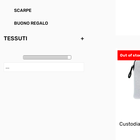
SCARPE
BUONO REGALO
TESSUTI
+
Out of sto
Custodia