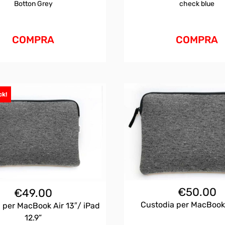
Botton Grey
check blue
COMPRA
COMPRA
ck!
€
50.00
€
49.00
Custodia per MacBook
 per MacBook Air 13″/ iPad
12.9”