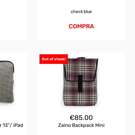
check blue
COMPRA
Out of stock!
€
85.00
 13″/ iPad
Zaino Backpack Mini