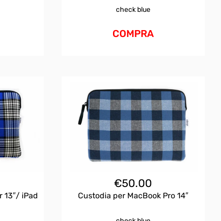
check blue
COMPRA
€
50.00
Custodia per MacBook Pro 14″
 13″/ iPad
check blue