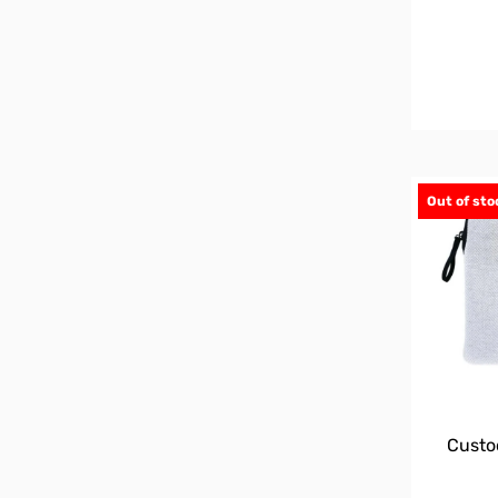
Out of sto
Custo