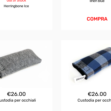
Out of Stock
linen blue
Herringbone Ice
COMPRA
€
26.00
€
26.00
ustodia per occhiali
Custodia per occh