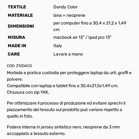
TEXTILE
Dandy Color
MATERIALE
lana + neoprene
per computer fino a 30,4 x 21,2 x 1,49
DIMENSIONI
cm
MISURA
macbook air 13" / Ipad pro 13"
MADE IN
Italy
CARE
Lavare a mano
COD:
Z12DACO
Morbida e pratica custodia per proteggere laptop da urti, graffi e
polvere.
Compatibile con laptop e tablet fino a 30,4x21,5x1,49 cm.
Chiusura con zip YKK.
Per ottimizzare il processo di produzione ed evitare sprechi il
piazzamento del tessuto sul prodotto può variare rispetto a
quello in foto.
Fodera interna in jersey sintetico nero, neoprene da 3 mm
accoppiato a tessuto esterno.