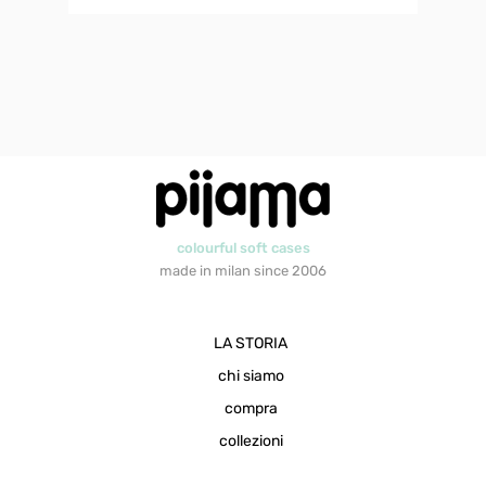
colourful soft cases
made in milan since 2006
LA STORIA
chi siamo
compra
collezioni