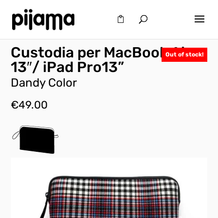
Custodia per MacBook Air
Out of stock!
13″/ iPad Pro13”
Dandy Color
€
49.00