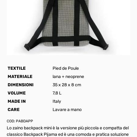
TEXTILE
Pied de Poule
MATERIALE
lana + neoprene
DIMENSIONI
35 x 28 x 8 cm
VOLUME
7,8 L
MADE IN
Italy
CARE
Lavare a mano
COD:
PABDAPP
Lo zaino backpack mini è la versione più piccola e compatta del
classico Backpack Pijama ed è una comoda e pratica soluzione