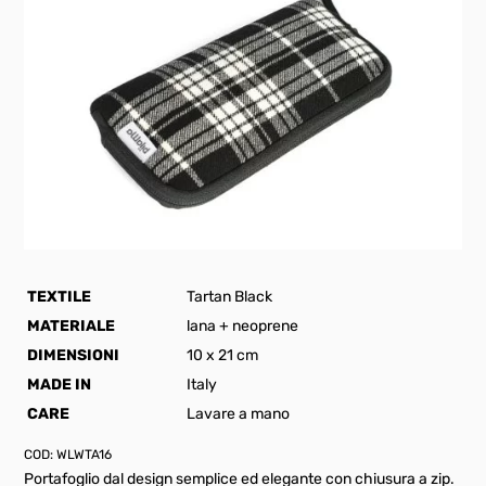
TEXTILE
Tartan Black
MATERIALE
lana + neoprene
DIMENSIONI
10 x 21 cm
MADE IN
Italy
CARE
Lavare a mano
COD:
WLWTA16
Portafoglio dal design semplice ed elegante con chiusura a zip.