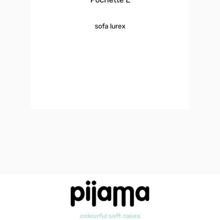
sofa lurex
colourful soft cases