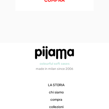
COMPRA
colourful soft cases
made in milan since 2006
LA STORIA
chi siamo
compra
collezioni