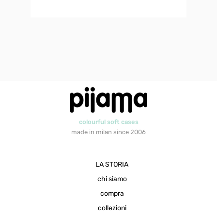
colourful soft cases
made in milan since 2006
LA STORIA
chi siamo
compra
collezioni