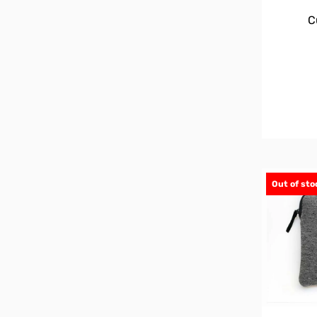
C
Out of sto