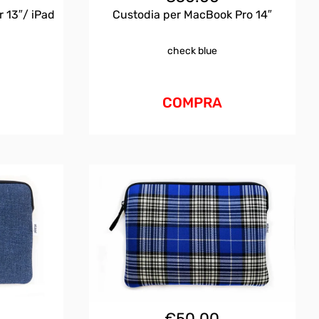
Custodia per MacBook Pro 14″
 13″/ iPad
check blue
COMPRA
€
50.00