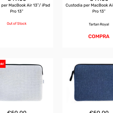
 per MacBook Air 13″/ iPad
Custodia per MacBook Air
Pro 13”
Pro 13”
Out of Stock
Tartan Royal
COMPRA
ck!
€
50.00
€
50.00