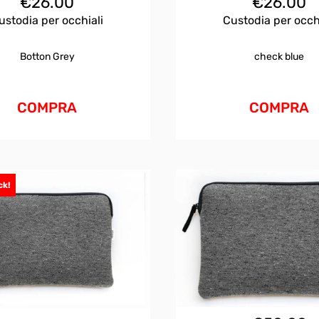
€
26.00
€
26.00
ustodia per occhiali
Custodia per occh
Botton Grey
check blue
COMPRA
COMPRA
ck!