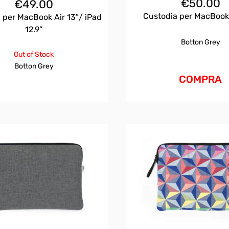
€
50.00
€
49.00
Custodia per MacBook
 per MacBook Air 13″/ iPad
12.9”
Botton Grey
Out of Stock
Botton Grey
COMPRA