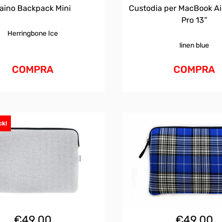
aino Backpack Mini
Custodia per MacBook Air
Pro 13”
Herringbone Ice
linen blue
COMPRA
COMPRA
ck!
€
49.00
€
49.00