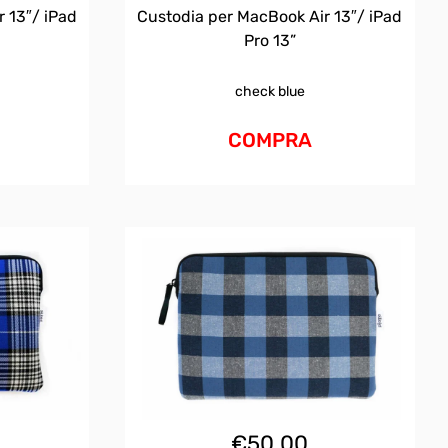
 13″/ iPad
Custodia per MacBook Air 13″/ iPad
Pro 13”
check blue
COMPRA
€
50.00