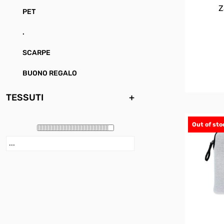
Z
PET
.
SCARPE
BUONO REGALO
TESSUTI
+
Out of sto