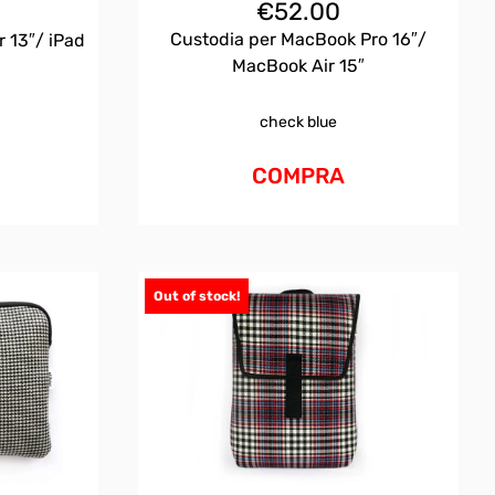
€
52.00
Custodia per MacBook Pro 16″/
 13″/ iPad
MacBook Air 15″
check blue
COMPRA
Out of stock!