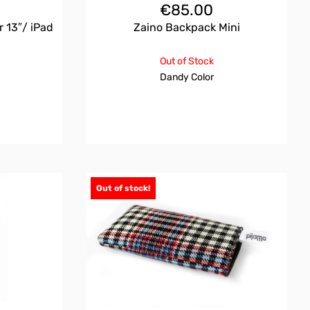
€
85.00
 13″/ iPad
Zaino Backpack Mini
Out of Stock
Dandy Color
Out of stock!