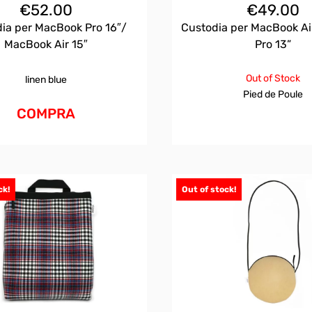
€
52.00
€
49.00
ia per MacBook Pro 16″/
Custodia per MacBook Air
MacBook Air 15″
Pro 13”
Out of Stock
linen blue
Pied de Poule
COMPRA
ck!
Out of stock!