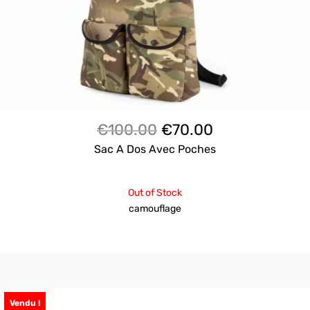
Le
Le
€
100.00
€
70.00
prix
prix
Sac A Dos Avec Poches
initial
actuel
était :
est :
Out of Stock
€100.00.
€70.00.
camouflage
Vendu !