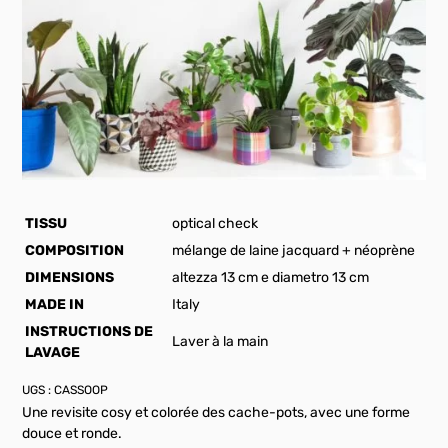
TISSU
optical check
COMPOSITION
mélange de laine jacquard + néoprène
DIMENSIONS
altezza 13 cm e diametro 13 cm
MADE IN
Italy
INSTRUCTIONS DE
Laver à la main
LAVAGE
UGS :
CASSOOP
Une revisite cosy et colorée des cache-pots, avec une forme
douce et ronde.