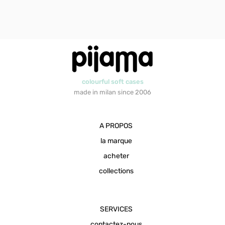
colourful soft cases
made in milan since 2006
A PROPOS
la marque
acheter
collections
SERVICES
contactez-nous