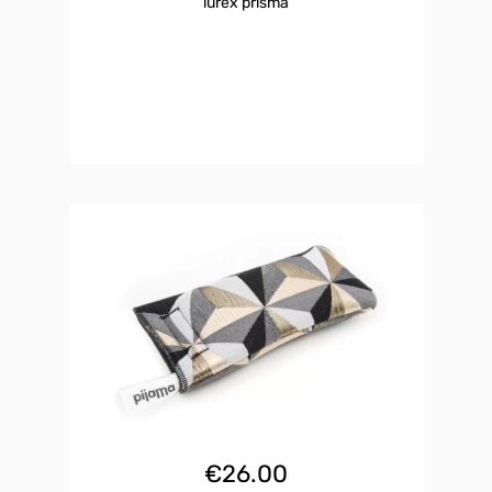
lurex prisma
€
26.00