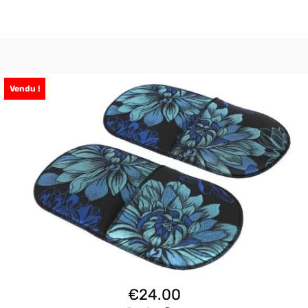
Vendu !
€
24.00