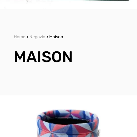
Home
>
Negozio
> Maison
MAISON