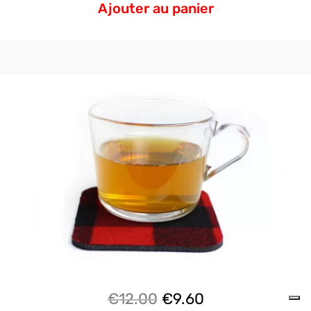
Ajouter au panier
Le
Le
€
12.00
€
9.60