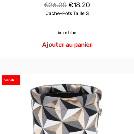
Le
Le
€
26.00
€
18.20
prix
prix
Cache-Pots Taille S
initial
actuel
était :
est :
boxe blue
€26.00.
€18.20.
Ajouter au panier
Vendu !