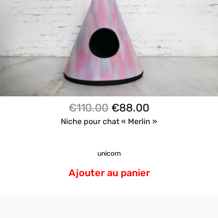
Le
Le
€
110.00
€
88.00
prix
prix
Niche pour chat « Merlin »
initial
actuel
était :
est :
unicorn
€110.00.
€88.00.
Ajouter au panier