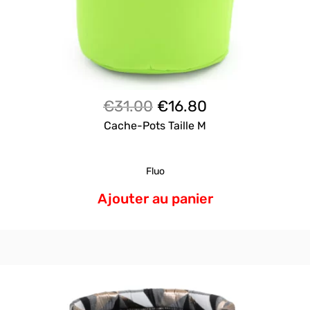
Le
Le
€
31.00
€
16.80
prix
prix
Cache-Pots Taille M
initial
actuel
était :
est :
Fluo
€31.00.
€16.80.
Ajouter au panier