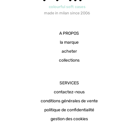
la
colourful soft cases
page
made in milan since 2006
du
produit
A PROPOS
la marque
acheter
collections
SERVICES
contactez-nous
conditions générales de vente
politique de confidentialité
gestion des cookies