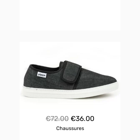
Le
Le
€
72.00
€
36.00
Chaussures
prix
prix