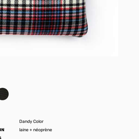
Dandy Color
ON
laine + néoprène
S