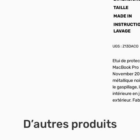
TAILLE
MADE IN
INSTRUCTI
LAVAGE
UGS :
Z13DACO
Etui de protec
MacBook Pro r
November 2018
métallique noi
le gaspillage,
intérieure en 
extérieur. Fab
D’autres produits