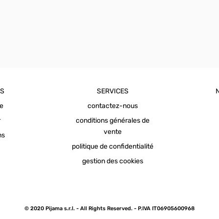
OS
SERVICES
ue
contactez-nous
r
conditions générales de
vente
ns
politique de confidentialité
gestion des cookies
© 2020 Pijama s.r.l. - All Rights Reserved. - P.IVA IT06905600968