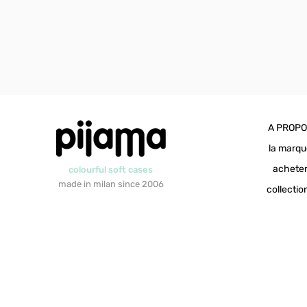
A PROP
la marq
achete
colourful soft cases
made in milan since 2006
collectio