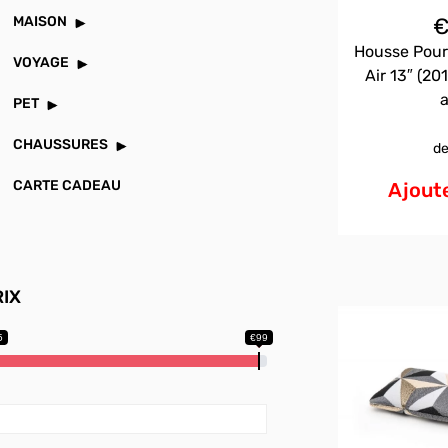
MAISON
Housse Pour
VOYAGE
Air 13″ (201
a
PET
CHAUSSURES
de
CARTE CADEAU
Ajoute
RIX
5
€99