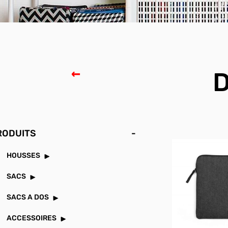
D
RODUITS
-
HOUSSES
SACS
SACS A DOS
ACCESSOIRES