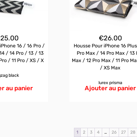
€
25.00
€
26.00
iPhone 16 / 16 Pro /
Housse Pour iPhone 16 Plus
14 / 14 Pro / 13 / 13
Pro Max / 14 Pro Max / 13 
Pro / 11 Pro / XS / X
Max / 12 Pro Max / 11 Pro Ma
/ XS Max
gzag black
lurex prisma
r au panier
Ajouter au panier
1
2
3
4
…
26
27
28