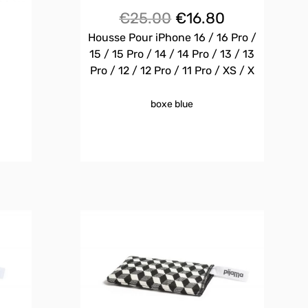
Le
Le
€
25.00
€
16.80
prix
prix
Housse Pour iPhone 16 / 16 Pro /
initial
actuel
15 / 15 Pro / 14 / 14 Pro / 13 / 13
était :
est :
Pro / 12 / 12 Pro / 11 Pro / XS / X
€25.00.
€16.80.
boxe blue