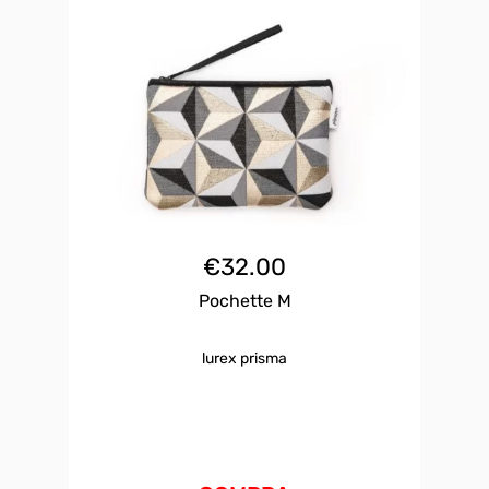
€
32.00
Pochette M
lurex prisma