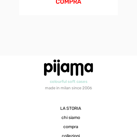
COMPRA
colourful soft cases
made in milan since 2006
LA STORIA
chi siamo
compra
collezioni