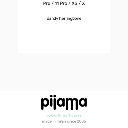
Pro / 11 Pro / XS / X
dandy herringbone
colourful soft cases
made in milan since 2006