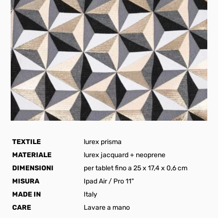
TEXTILE
lurex prisma
MATERIALE
lurex jacquard + neoprene
DIMENSIONI
per tablet fino a 25 x 17,4 x 0,6 cm
MISURA
Ipad Air / Pro 11"
MADE IN
Italy
CARE
Lavare a mano