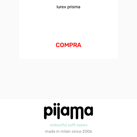
lurex prisma
COMPRA
colourful soft cases
made in milan since 2006