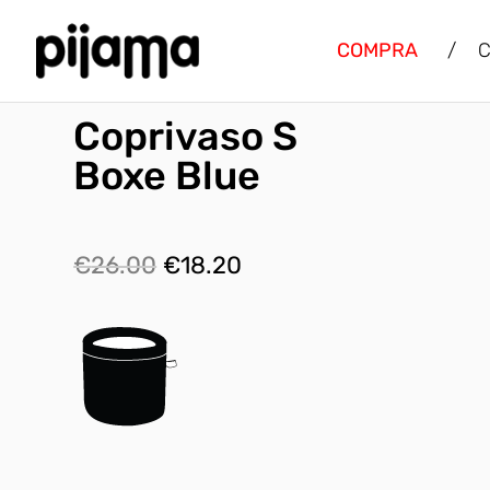
COMPRA
/
C
Coprivaso S
Boxe Blue
Il
Il
€
26.00
€
18.20
prezzo
prezzo
originale
attuale
era:
è:
€26.00.
€18.20.