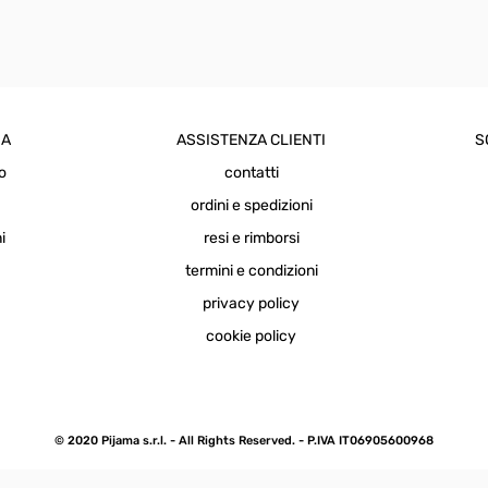
IA
ASSISTENZA CLIENTI
S
o
contatti
a
ordini e spedizioni
i
resi e rimborsi
termini e condizioni
privacy policy
cookie policy
© 2020 Pijama s.r.l. - All Rights Reserved. - P.IVA IT06905600968