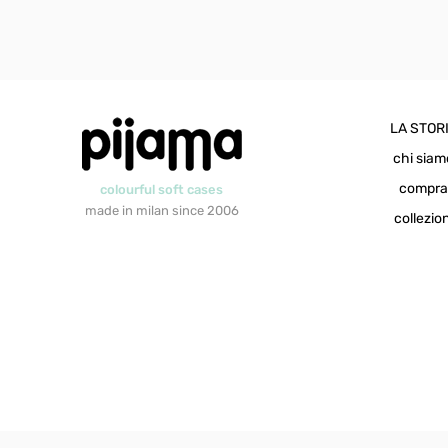
LA STOR
chi siam
compr
colourful soft cases
made in milan since 2006
collezion