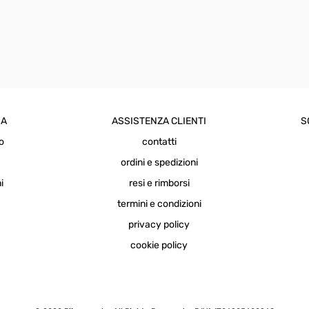
IA
ASSISTENZA CLIENTI
S
o
contatti
a
ordini e spedizioni
i
resi e rimborsi
termini e condizioni
privacy policy
cookie policy