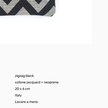
zigzag black
cotone jacquard + neoprene
20 x 6 cm
Italy
Lavare a mano