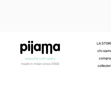
LA STOR
chi siam
compr
colourful soft cases
made in milan since 2006
collezion