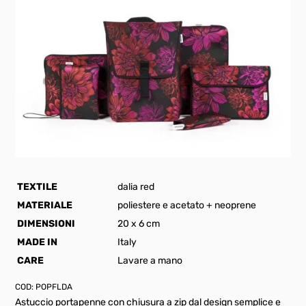
TEXTILE
dalia red
MATERIALE
poliestere e acetato + neoprene
DIMENSIONI
20 x 6 cm
MADE IN
Italy
CARE
Lavare a mano
COD:
POPFLDA
Astuccio portapenne con chiusura a zip dal design semplice e