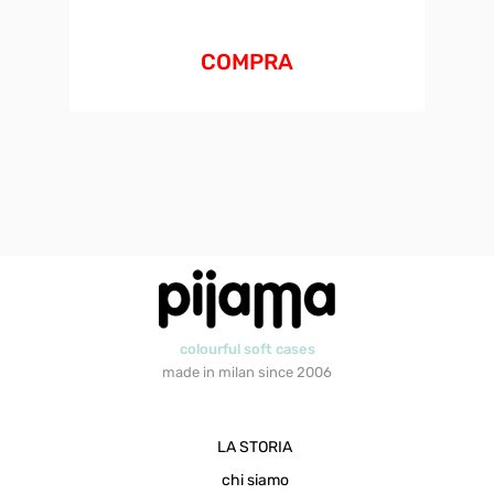
COMPRA
colourful soft cases
made in milan since 2006
LA STORIA
chi siamo