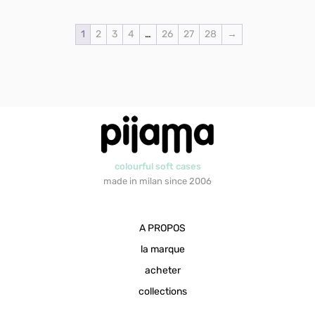
1
2
3
4
…
26
27
28
→
colourful soft cases
made in milan since 2006
A PROPOS
la marque
acheter
collections