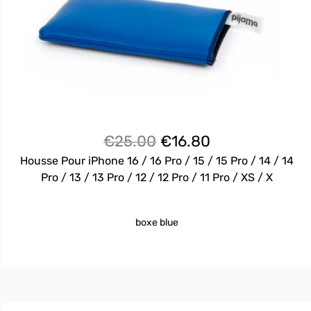
Le
Le
€
25.00
€
16.80
prix
prix
Housse Pour iPhone 16 / 16 Pro / 15 / 15 Pro / 14 / 14
initial
actuel
Pro / 13 / 13 Pro / 12 / 12 Pro / 11 Pro / XS / X
était :
est :
€25.00.
€16.80.
boxe blue