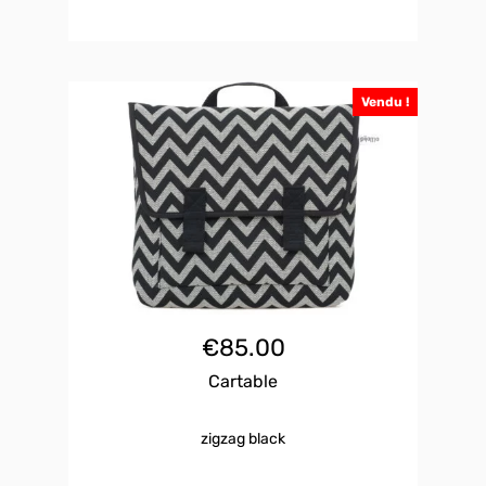
Vendu !
€
85.00
Cartable
zigzag black