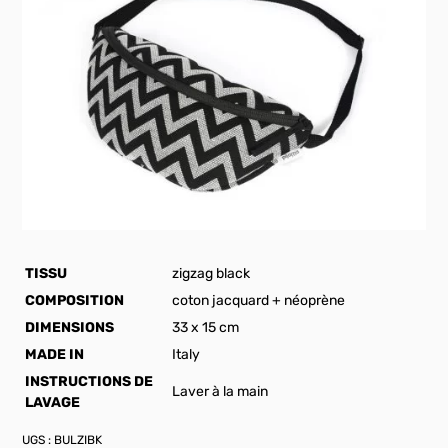
TISSU
zigzag black
COMPOSITION
coton jacquard + néoprène
DIMENSIONS
33 x 15 cm
MADE IN
Italy
INSTRUCTIONS DE
Laver à la main
LAVAGE
UGS :
BULZIBK