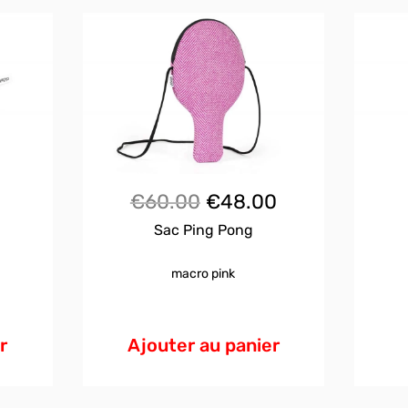
Le
Le
€
60.00
€
48.00
Sac Ping Pong
prix
prix
initial
actuel
macro pink
était :
est :
€60.00.
€48.00.
r
Ajouter au panier