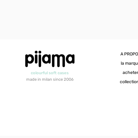
A PROP
la marq
achete
colourful soft cases
made in milan since 2006
collectio