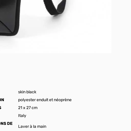
skin black
ON
polyester enduit et néoprène
S
21 x 27 cm
Italy
ONS DE
Laver à la main