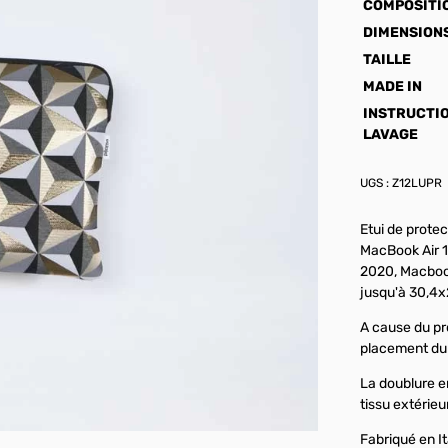
COMPOSITI
DIMENSION
TAILLE
MADE IN
INSTRUCTI
LAVAGE
UGS :
Z12LUPR
Etui de protec
MacBook Air 1
2020, Macbook
jusqu'à 30,4x
A cause du pro
placement du t
La doublure e
tissu extérieu
Fabriqué en It