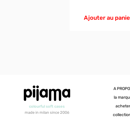
Ajouter au panie
A PROP
la marq
achete
colourful soft cases
made in milan since 2006
collectio