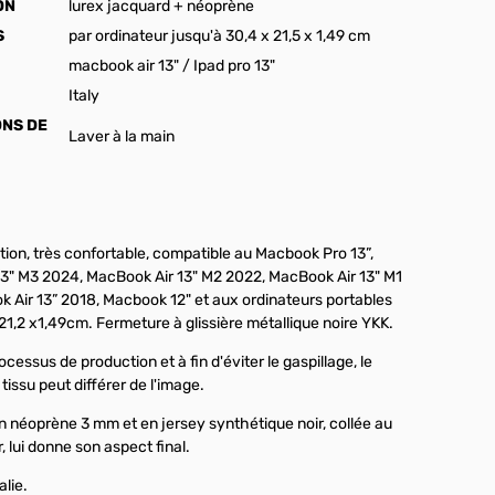
ON
lurex jacquard + néoprène
S
par ordinateur jusqu'à 30,4 x 21,5 x 1,49 cm
macbook air 13" / Ipad pro 13"
Italy
ONS DE
Laver à la main
tion, très confortable, compatible au Macbook Pro 13”,
3" M3 2024, MacBook Air 13" M2 2022, MacBook Air 13" M1
 Air 13” 2018, Macbook 12" et aux ordinateurs portables
21,2 x1,49cm. Fermeture à glissière métallique noire YKK.
cessus de production et à fin d'éviter le gaspillage, le
issu peut différer de l'image.
n néoprène 3 mm et en jersey synthétique noir, collée au
r, lui donne son aspect final.
alie.