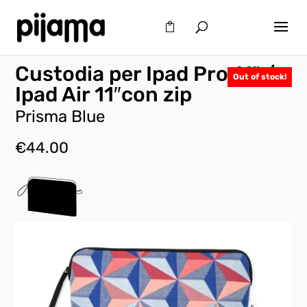
Custodia per Ipad Pro 11″ /
Out of stock!
Ipad Air 11″con zip
Prisma Blue
€
44.00