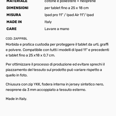
MATERIALE
cotone e poliestere + neoprene
DIMENSIONI
per tablet fino a 25 x 18 cm
MISURA
Ipad pro 11" / Ipad Air 11"/ Ipad
MADE IN
Italy
CARE
Lavare a mano
COD:
ZAPPRBL
Morbida e pratica custodia per proteggere il tablet da urti, graffi
e polvere. Compatibile con tutti i modelli di Ipad 11" e precedenti
e tablet fino a 25 x18 x 0,7 cm.
Per ottimizzare il processo di produzione ed evitare sprechi il
piazzamento del tessuto sul prodotto può variare rispetto a
quello in foto.
Chiusura con zip YKK, fodera interna in jersey sintetico nero,
neoprene da 3 mm accoppiato a tessuto esterno.
Made in Italy.