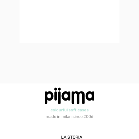
colourful soft cases
made in milan since 2006
LA STORIA