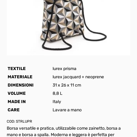
TEXTILE
lurex prisma
MATERIALE
lurex jacquard + neoprene
DIMENSIONI
31 x 26 x 11 cm
VOLUME
8,8 L
MADE IN
Italy
CARE
Lavare a mano
COD:
STRLUPR
Borsa versatile e pratica, utilizzabile come zainetto, borsa a
mano e borsa a spalla. Moderna e leggera è perfetta per