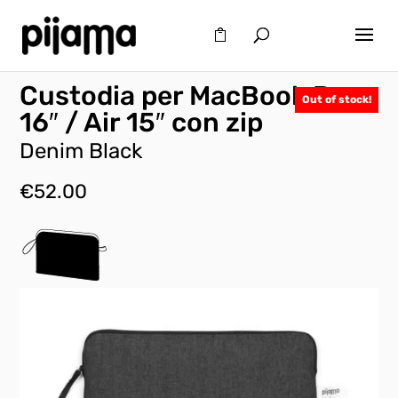
Custodia per MacBook Pro
Out of stock!
16″ / Air 15″ con zip
Denim Black
€
52.00