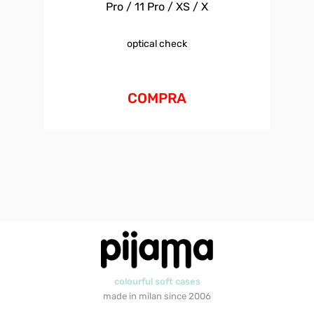
Pro / 11 Pro / XS / X
optical check
COMPRA
colourful soft cases
made in milan since 2006