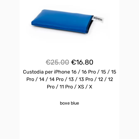
Il
Il
€
25.00
€
16.80
Custodia per iPhone 16 / 16 Pro / 15 / 15
prezzo
prezzo
Pro / 14 / 14 Pro / 13 / 13 Pro / 12 / 12
originale
attuale
Pro / 11 Pro / XS / X
era:
è:
boxe blue
€25.00.
€16.80.