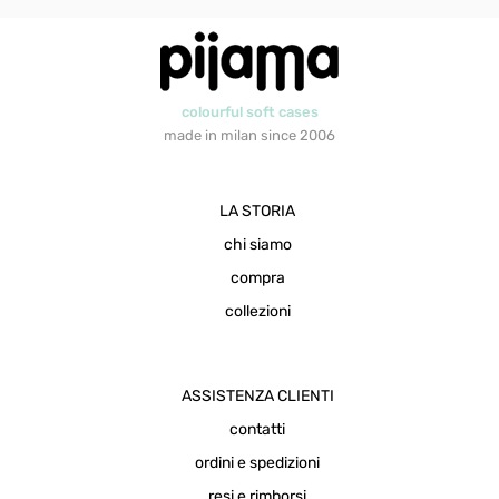
colourful soft cases
made in milan since 2006
LA STORIA
chi siamo
compra
collezioni
ASSISTENZA CLIENTI
contatti
ordini e spedizioni
resi e rimborsi