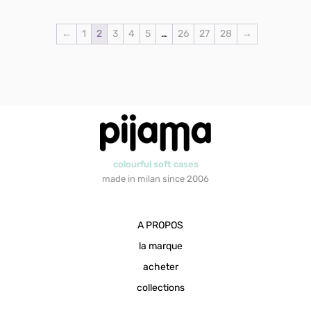
←
1
2
3
4
5
…
26
27
28
→
colourful soft cases
made in milan since 2006
A PROPOS
la marque
acheter
collections