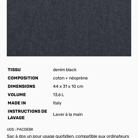
TISSU
denim black
COMPOSITION
coton + néoprène
DIMENSIONS
44 x 31 x 10 cm
VOLUME
13,6 L
MADE IN
Italy
INSTRUCTIONS DE
Laver à la main
LAVAGE
UGS :
PACDEBK
Sac à dos un pour usage quotidien, compatible aux ordinateurs