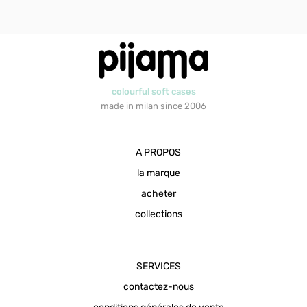
colourful soft cases
made in milan since 2006
A PROPOS
la marque
acheter
collections
SERVICES
contactez-nous