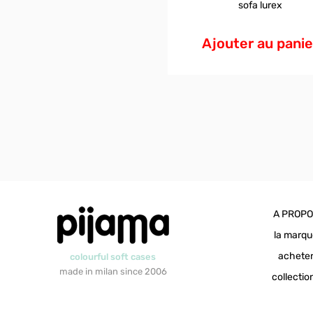
sofa lurex
Ajouter au panie
A PROP
la marq
achete
colourful soft cases
made in milan since 2006
collectio