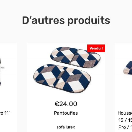
D’autres produits
Vendu !
€
24.00
o 11″
Pantoufles
Housse
15 / 1
Pro / 
sofa lurex