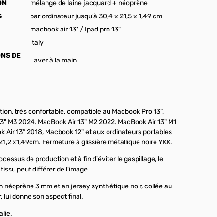
ON
mélange de laine jacquard + néoprène
S
par ordinateur jusqu'à 30,4 x 21,5 x 1,49 cm
macbook air 13" / Ipad pro 13"
Italy
ONS DE
Laver à la main
tion, très confortable, compatible au Macbook Pro 13”,
3" M3 2024, MacBook Air 13" M2 2022, MacBook Air 13" M1
 Air 13” 2018, Macbook 12" et aux ordinateurs portables
21,2 x1,49cm. Fermeture à glissière métallique noire YKK.
cessus de production et à fin d'éviter le gaspillage, le
issu peut différer de l'image.
n néoprène 3 mm et en jersey synthétique noir, collée au
r, lui donne son aspect final.
alie.