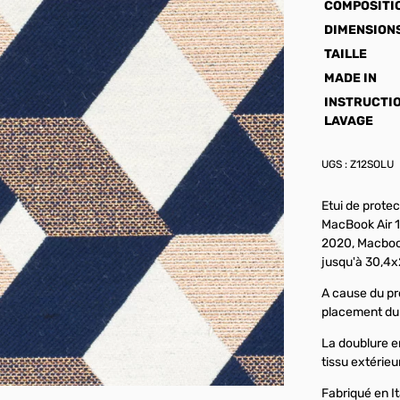
COMPOSITI
DIMENSION
TAILLE
MADE IN
INSTRUCTI
LAVAGE
UGS :
Z12SOLU
Etui de protec
MacBook Air 1
2020, Macbook
jusqu'à 30,4x
A cause du pro
placement du t
La doublure e
tissu extérieu
Fabriqué en It