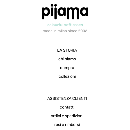
scelte
nella
pagina
colourful soft cases
del
made in milan since 2006
prodotto
LA STORIA
chi siamo
compra
collezioni
ASSISTENZA CLIENTI
contatti
ordini e spedizioni
resi e rimborsi