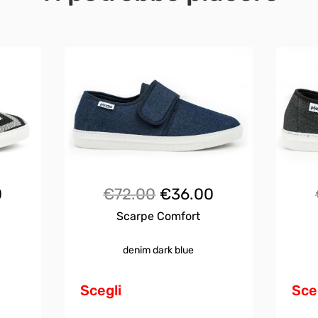
Il
Il
Il
0
€
72.00
€
36.00
Scarpe Comfort
prezzo
prezzo
prezzo
ale
attuale
originale
attuale
denim dark blue
Questo
è:
era:
è:
prodotto
Scegli
Sce
ha
.
€36.00.
€72.00.
€36.00.
più