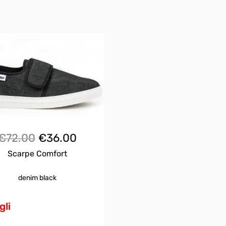
Il
Il
€
72.00
€
36.00
Scarpe Comfort
prezzo
prezzo
originale
attuale
denim black
Questo
era:
è:
prodotto
gli
ha
€72.00.
€36.00.
più