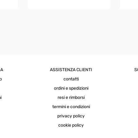
varianti.
Le
opzioni
possono
essere
scelte
nella
pagina
del
prodotto
IA
ASSISTENZA CLIENTI
S
o
contatti
a
ordini e spedizioni
i
resi e rimborsi
termini e condizioni
privacy policy
cookie policy