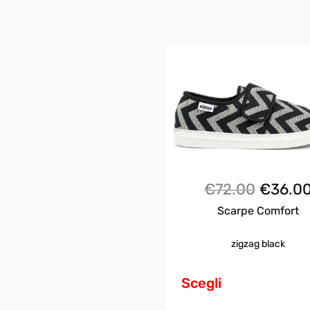
Il
€
72.00
€
36.0
Scarpe Comfort
prezzo
origin
zigzag black
Questo
era:
prodotto
Scegli
ha
€72.00
più