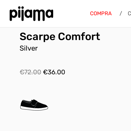
COMPRA
/
C
Scarpe Comfort
Silver
Il
Il
€
72.00
€
36.00
prezzo
prezzo
originale
attuale
era:
è:
€72.00.
€36.00.