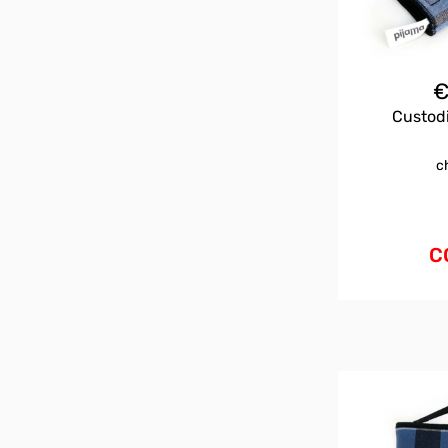
Custodi
c
C