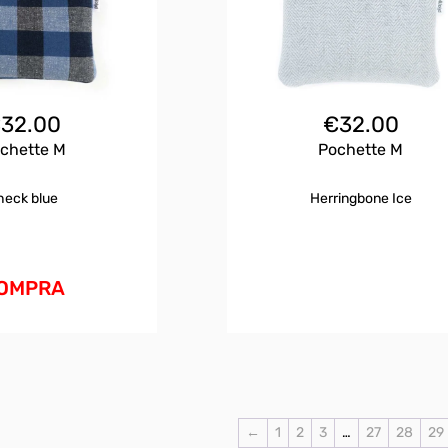
€
32.00
€
32.00
chette M
Pochette M
heck blue
Herringbone Ice
OMPRA
←
1
2
3
…
27
28
29