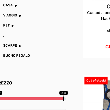
CASA
Custodia pe
VIAGGIO
MacB
PET
c
.
SCARPE
C
BUONO REGALO
Out of stock!
REZZO
7
€110