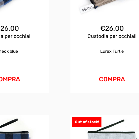
€
26.00
€
26.00
a per occhiali
Custodia per occhiali
heck blue
Lurex Turtle
OMPRA
COMPRA
Out of stock!