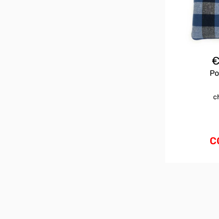
Po
c
C