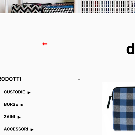
d
RODOTTI
-
CUSTODIE
BORSE
ZAINI
ACCESSORI