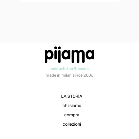
colourful soft cases
made in milan since 2006
LA STORIA
chi siamo
compra
collezioni