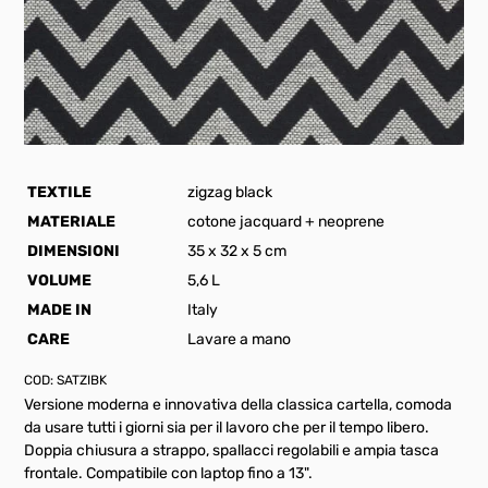
TEXTILE
zigzag black
MATERIALE
cotone jacquard + neoprene
DIMENSIONI
35 x 32 x 5 cm
VOLUME
5,6 L
MADE IN
Italy
CARE
Lavare a mano
COD:
SATZIBK
Versione moderna e innovativa della classica cartella, comoda
da usare tutti i giorni sia per il lavoro che per il tempo libero.
Doppia chiusura a strappo, spallacci regolabili e ampia tasca
frontale. Compatibile con laptop fino a 13".