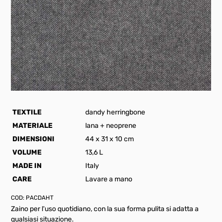
TEXTILE
dandy herringbone
MATERIALE
lana + neoprene
DIMENSIONI
44 x 31 x 10 cm
VOLUME
13,6 L
MADE IN
Italy
CARE
Lavare a mano
COD:
PACDAHT
Zaino per l'uso quotidiano, con la sua forma pulita si adatta a
qualsiasi situazione.