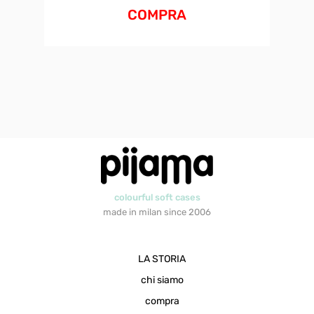
COMPRA
colourful soft cases
made in milan since 2006
LA STORIA
chi siamo
compra