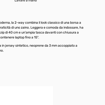
Lavare a mano
derna, la 2-way combina il look classico di una borsa a
raticità di uno zaino. Leggera e comoda da indossare, ha
 zip di 40 cm e un'ampia tasca davanti con chiusura a
ontenere laptop fino a 15".
a in jersey sintetico, neoprene da 3 mm accoppiato a
no.