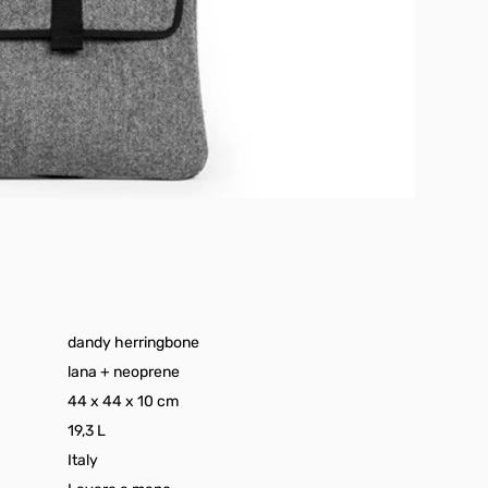
dandy herringbone
lana + neoprene
44 x 44 x 10 cm
19,3 L
Italy