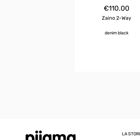
€
110.00
Zaino 2-Way
denim black
LA STOR