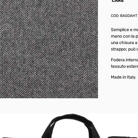
CARE
COD:
BAGDAHT
Semplice e mo
mano con la p
una chisura a
strappo; può c
Fodera intern
tessuto ester
Made in Italy.