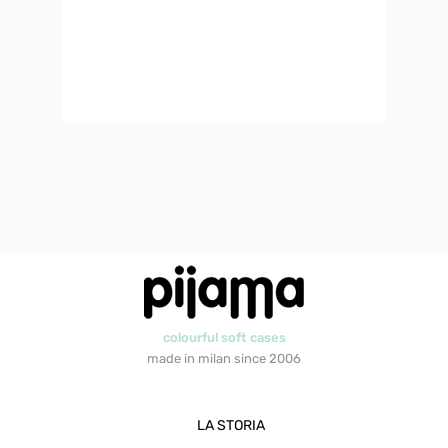
colourful soft cases
made in milan since 2006
LA STORIA