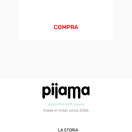
COMPRA
colourful soft cases
made in milan since 2006
LA STORIA