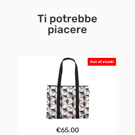
Ti potrebbe
piacere
Out of stock!
€
65.00