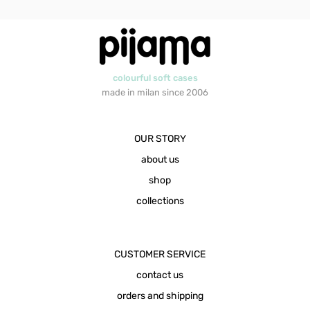
colourful soft cases
made in milan since 2006
OUR STORY
about us
shop
collections
CUSTOMER SERVICE
contact us
orders and shipping