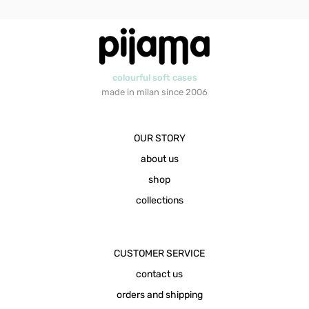
colourful soft cases
made in milan since 2006
OUR STORY
about us
shop
collections
CUSTOMER SERVICE
contact us
orders and shipping