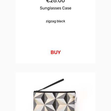
€
26.00
Sunglasses Case
zigzag black
BUY