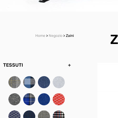
Z
Home
>
Negozio
> Zaini
TESSUTI
+