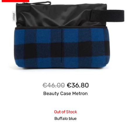
Il
Il
€
46.00
€
36.80
prezzo
prezzo
Beauty Case Metron
originale
attuale
era:
è:
Out of Stock
€46.00.
€36.80.
Buffalo blue