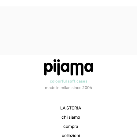
colourful soft cases
made in milan since 2006
LA STORIA
chi siamo
compra
collezioni