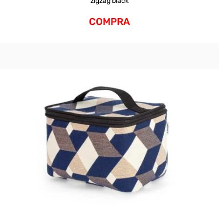
zigzag black
COMPRA